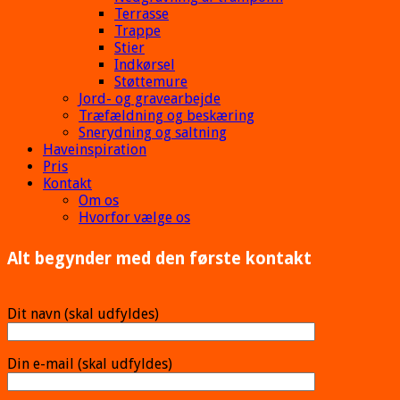
Terrasse
Trappe
Stier
Indkørsel
Støttemure
Jord- og gravearbejde
Træfældning og beskæring
Snerydning og saltning
Haveinspiration
Pris
Kontakt
Om os
Hvorfor vælge os
Alt begynder med den første kontakt
Dit navn (skal udfyldes)
Din e-mail (skal udfyldes)