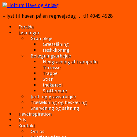
– lyst til haven på en regnvejsdag … tlf 4045 4528
Forside
Løsninger
Grøn pleje
Græsslåning
Hækklipning
Belægningsarbejde
Nedgravning af trampolin
Terrasse
Trappe
Stier
Indkørsel
Støttemure
Jord- og gravearbejde
Træfældning og beskæring
Snerydning og saltning
Haveinspiration
Pris
Kontakt
Om os