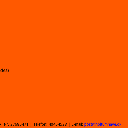
ldes)
R. Nr. 27685471 | Telefon: 40454528 | E-mail:
post@holtumhave.dk