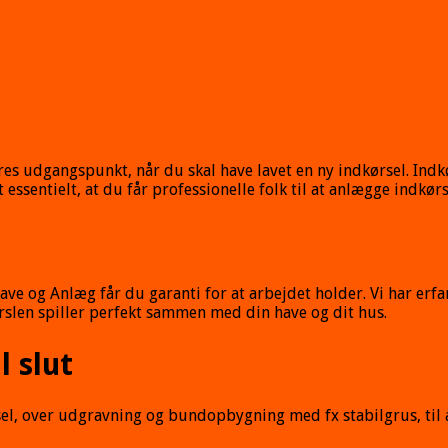
res udgangspunkt, når du skal have lavet en ny indkørsel. Indkør
entielt, at du får professionelle folk til at anlægge indkørs
og Anlæg får du garanti for at arbejdet holder. Vi har erfari
rslen spiller perfekt sammen med din have og dit hus.
l slut
sel, over udgravning og bundopbygning med fx stabilgrus, til a